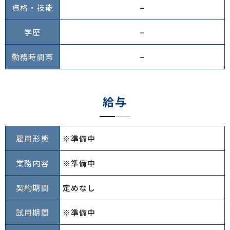
資格・技能
–
学歴
–
勤務時間帯
–
給与
雇用形態
※準備中
業務内容
※準備中
契約期間
定めなし
試用期間
※準備中